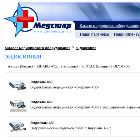
К
аталог медицинского оборудования
Н
аши партнёры
Н
аши клиент
>
Каталог медицинского оборудования
эндоскопия
ЭНДОСКОПИЯ
Азимут (Россия)
RIHARD WOLF (Германия)
PENTAX (Япония)
OLYMPUS
|
|
|
Эндокам-450
Видеокамера медицинская «Эндокам-450»
Эндокам-450
Видеокамера медицинская «Эндокам-450» с расширенным экранны
Эндоскам-450
Эндоскопический видеокомплекс «Эндоскам-450»