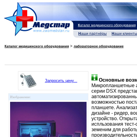
К
аталог медицинского оборудования
Н
аши партнёры
Н
аши клиент
>
Каталог медицинского оборудования
лабораторное оборудование
Основные возм
Запросить цену...
Микропланшетные а
серии DSX предста
автоматизированны
Изображение:
возможностью поста
планшете. Анализа
дизайне - ридер, в
устройство. Открыт
испльзования тест-
земеним для работ
производительность